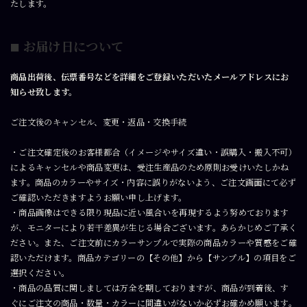
たします。
お届け日について
■
商品出荷後、伝票番号などを詳細をご登録いただいたメールアドレスにお
知らせ致します。
ご注文後のキャンセル、変更・返品・交換手続
・ご注文確定後のお客様都合（イメージやサイズ違い・誤購入・搬入不可）
によるキャンセルや商品変更は、受注生産品のため原則お受けいたしかね
ます。商品のカラーやサイズ・内容に誤りがないよう、ご注文画面にて必ず
ご確認いただきますようお願い申し上げます。
・商品画像はできる限り現品に近い風合いを再現するよう努めております
が、モニターにより若干差異が生じる場合ございます。あらかじめご了承く
ださい。また、ご注文前にカラーサンプルで実際の商品カラーや質感をご確
認いただけます。商品カテゴリーの【その他】から【サンプル】の項目をご
選択ください。
・商品の品質に関しましては万全を期しておりますが、商品が到着後、す
ぐにご注文の商品・数量・カラーに間違いがないか必ずお確かめ願います。