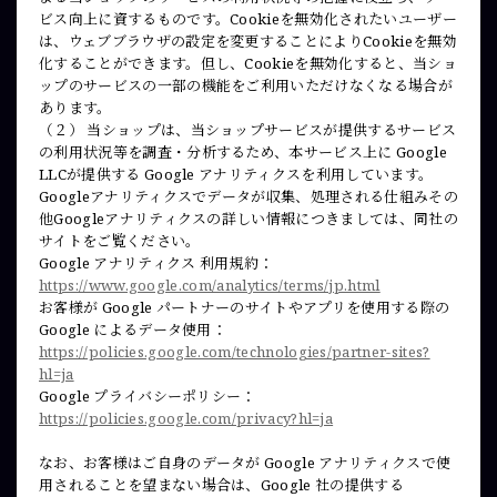
ビス向上に資するものです。Cookieを無効化されたいユーザー
は、ウェブブラウザの設定を変更することによりCookieを無効
化することができます。但し、Cookieを無効化すると、当ショ
ップのサービスの一部の機能をご利用いただけなくなる場合が
あります。
（２） 当ショップは、当ショップサービスが提供するサービス
の利用状況等を調査・分析するため、本サービス上に Google
LLCが提供する Google アナリティクスを利用しています。
Googleアナリティクスでデータが収集、処理される仕組みその
他Googleアナリティクスの詳しい情報につきましては、同社の
サイトをご覧ください。
Google アナリティクス 利用規約：
https://www.google.com/analytics/terms/jp.html
お客様が Google パートナーのサイトやアプリを使用する際の
Google によるデータ使用：
https://policies.google.com/technologies/partner-sites?
hl=ja
Google プライバシーポリシー：
https://policies.google.com/privacy?hl=ja
なお、お客様はご自身のデータが Google アナリティクスで使
用されることを望まない場合は、Google 社の提供する