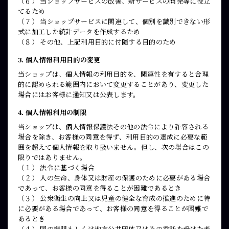
（６） 当ショップサービスの改善、新サービスの開発等に役立
てるため
（７） 当ショップサービスに関連して、個別を識別できない形
式に加工した統計データを作成するため
（８） その他、上記利用目的に付随する目的のため
3. 個人情報利用目的の変更
当ショップは、個人情報の利用目的を、関連性を有すると合理
的に認められる範囲内において変更することがあり、変更した
場合にはお客様に通知又は公表します。
4. 個人情報利用の制限
当ショップは、個人情報保護法その他の法令により許容される
場合を除き、お客様の同意を得ず、利用目的の達成に必要な範
囲を超えて個人情報を取り扱いません。但し、次の場合はこの
限りではありません。
（１） 法令に基づく場合
（２） 人の生命、身体又は財産の保護のために必要がある場合
であって、お客様の同意を得ることが困難であるとき
（３） 公衆衛生の向上又は児童の健全な育成の推進のために特
に必要がある場合であって、お客様の同意を得ることが困難で
あるとき