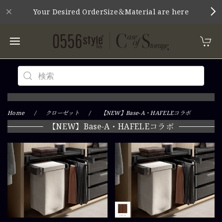
Your Desired OrderSize＆Material are here
Home
クローゼット
【NEW】Base-A・HAFELEコラボ
【NEW】Base-A・HAFELEコラボ