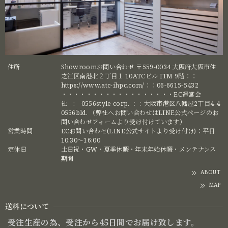
住所
Showroomお問い合わせ 〒559-0034 大阪府大阪市住
之江区南港北２丁目１ 10ATCビル ITM 9階：：
https://www.atc-ihpc.com/：：06-6615-5432
・・・・・・・・・・・・・・・・・・EC運営会
社 : 0556style corp. ：：大阪市港区八幡屋2丁目4-4
0556bld. （弊社へお問い合わせはLINE公式ページのお
問い合わせフォームより受け付けています）
営業時間
ECお問い合わせ(LINE公式サイトより受け付け)：平日
10:30〜16:00
定休日
土日祝・GW・夏季休暇・年末年始休暇・メンテナンス
期間
ABOUT
MAP
送料について
受注生産の為、受注から45日間でお届け致します。