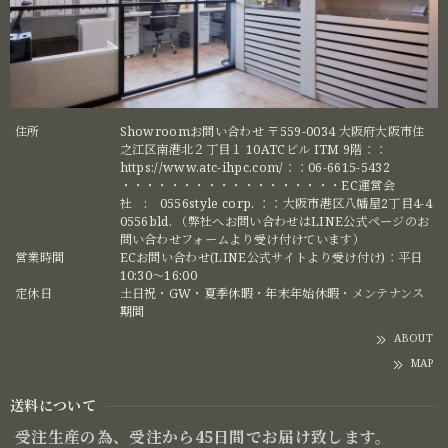
住所
Showroomお問い合わせ 〒559-0034 大阪府大阪市住
之江区南港北２丁目１ 10ATCビル ITM 9階：：
https://www.atc-ihpc.com/：：06-6615-5432
・・・・・・・・・・・・・・・・・・EC運営会
社 : 0556style corp. ：：大阪市港区八幡屋2丁目4-4
0556bld. （弊社へお問い合わせはLINE公式ページのお
問い合わせフォームより受け付けています）
営業時間
ECお問い合わせ(LINE公式サイトより受け付け)：平日
10:30〜16:00
定休日
土日祝・GW・夏季休暇・年末年始休暇・メンテナンス
期間
ABOUT
MAP
送料について
受注生産の為、受注から45日間でお届け致します。