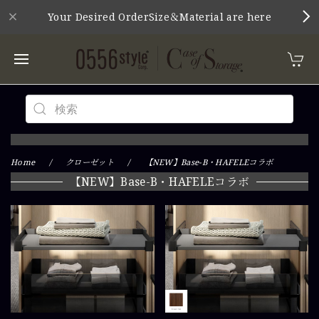
Your Desired OrderSize＆Material are here
Home
クローゼット
【NEW】Base-B・HAFELEコラボ
【NEW】Base-B・HAFELEコラボ