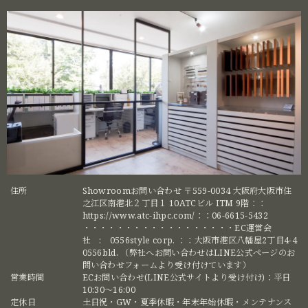
住所
Showroomお問い合わせ 〒559-0034 大阪府大阪市住
之江区南港北２丁目１ 10ATCビル ITM 9階：：
https://www.atc-ihpc.com/：：06-6615-5432
・・・・・・・・・・・・・・・・・・EC運営会
社 : 0556style corp. ：：大阪市港区八幡屋2丁目4-4
0556bld. （弊社へお問い合わせはLINE公式ページのお
問い合わせフォームより受け付けています）
営業時間
ECお問い合わせ(LINE公式サイトより受け付け)：平日
10:30〜16:00
定休日
土日祝・GW・夏季休暇・年末年始休暇・メンテナンス