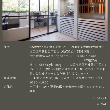
住所
Showroomお問い合わせ 〒559-0034 大阪府大阪市住
之江区南港北２丁目１ 10ATCビル ITM 9階：：
https://www.atc-ihpc.com/：：06-6615-5432
・・・・・・・・・・・・・・・・・・EC運営会
社 : 0556style corp. ：：大阪市港区八幡屋2丁目4-4
0556bld. （弊社へお問い合わせはLINE公式ページのお
問い合わせフォームより受け付けています）
営業時間
ECお問い合わせ(LINE公式サイトより受け付け)：平日
10:30〜16:00
定休日
土日祝・GW・夏季休暇・年末年始休暇・メンテナンス
期間
ABOUT
MAP