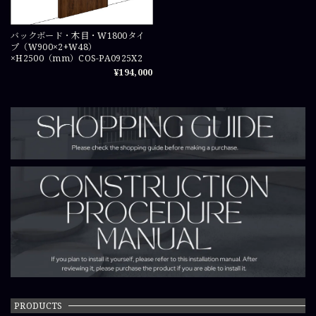
バックボード・木目・W1800タイ
プ（W900×2+W48）
×H2500（mm）COS-PA0925X2
¥194,000
PRODUCTS