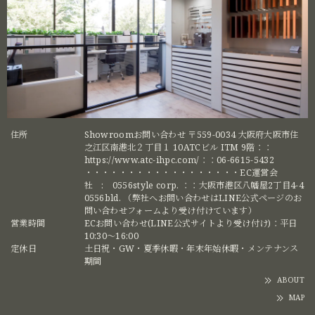
住所
Showroomお問い合わせ 〒559-0034 大阪府大阪市住
之江区南港北２丁目１ 10ATCビル ITM 9階：：
https://www.atc-ihpc.com/：：06-6615-5432
・・・・・・・・・・・・・・・・・・EC運営会
社 : 0556style corp. ：：大阪市港区八幡屋2丁目4-4
0556bld. （弊社へお問い合わせはLINE公式ページのお
問い合わせフォームより受け付けています）
営業時間
ECお問い合わせ(LINE公式サイトより受け付け)：平日
10:30〜16:00
定休日
土日祝・GW・夏季休暇・年末年始休暇・メンテナンス
期間
ABOUT
MAP