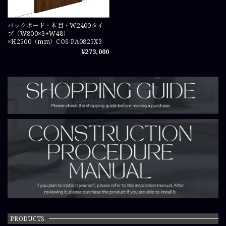
バックボード・木目・W2400タイ
プ（W800×3+W48）
×H2500（mm）COS-PA0825X3
¥273,000
PRODUCTS