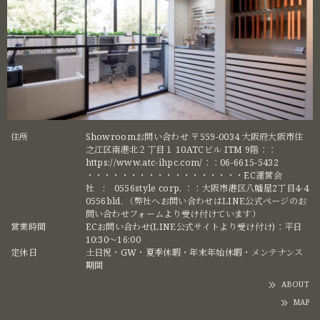
住所
Showroomお問い合わせ 〒559-0034 大阪府大阪市住
之江区南港北２丁目１ 10ATCビル ITM 9階：：
https://www.atc-ihpc.com/：：06-6615-5432
・・・・・・・・・・・・・・・・・・EC運営会
社 : 0556style corp. ：：大阪市港区八幡屋2丁目4-4
0556bld. （弊社へお問い合わせはLINE公式ページのお
問い合わせフォームより受け付けています）
営業時間
ECお問い合わせ(LINE公式サイトより受け付け)：平日
10:30〜16:00
定休日
土日祝・GW・夏季休暇・年末年始休暇・メンテナンス
期間
ABOUT
MAP