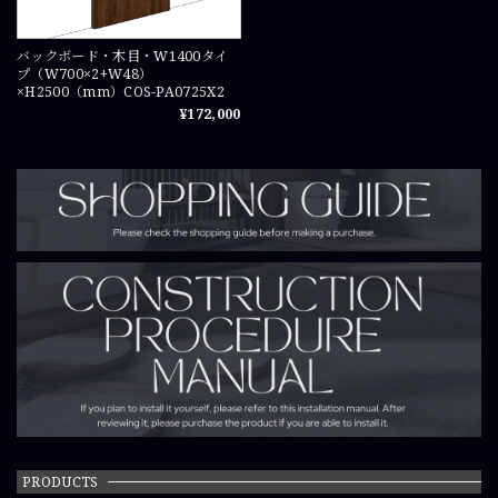
バックボード・木目・W1400タイ
プ（W700×2+W48）
×H2500（mm）COS-PA0725X2
¥172,000
PRODUCTS