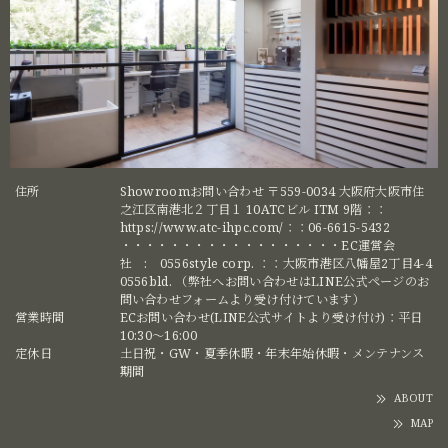
住所
Showroomお問い合わせ 〒559-0034 大阪府大阪市住
之江区南港北２丁目１ 10ATCビル ITM 9階：：
https://www.atc-ihpc.com/：：06-6615-5432
・・・・・・・・・・・・・・・・・・EC運営会
社 : 0556style corp. ：：大阪市港区八幡屋2丁目4-4
0556bld. （弊社へお問い合わせはLINE公式ページのお
問い合わせフォームより受け付けています）
営業時間
ECお問い合わせ(LINE公式サイトより受け付け)：平日
10:30〜16:00
定休日
土日祝・GW・夏季休暇・年末年始休暇・メンテナンス
期間
ABOUT
MAP