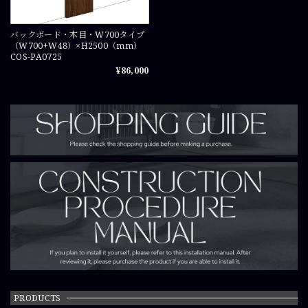
バックボード・木目・W700タイプ
（W700+W48）×H2500（mm）
COS-PA0725
¥86,000
PRODUCTS