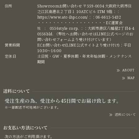
住所
Showroomお問い合わせ 〒559-0034 大阪府大阪市住
之江区南港北２丁目１ 10ATCビル ITM 9階：：
https://www.atc-ihpc.com/：：06-6615-5432
・・・・・・・・・・・・・・・・・・EC運営会
社 : 0556style corp. ：：大阪市港区八幡屋2丁目4-4
0556bld. （弊社へお問い合わせはLINE公式ページのお
問い合わせフォームより受け付けています）
営業時間
ECお問い合わせ(LINE公式サイトより受け付け)：平日
10:30〜16:00
定休日
土日祝・GW・夏季休暇・年末年始休暇・メンテナンス
期間
ABOUT
MAP
送料について
受注生産の為、受注から45日間でお届け致します。
※一部配送不可地域がございます。
送料について
お支払い方法について
次の方法がご利用頂けます。