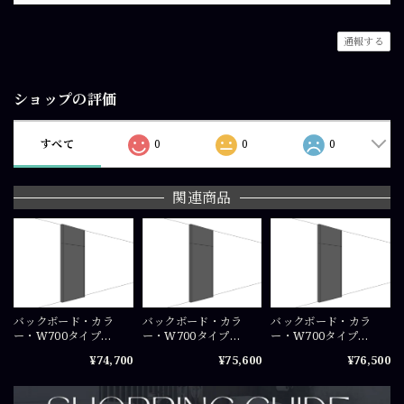
通報する
ショップの評価
すべて
0
0
0
関連商品
バックボード・カラ
バックボード・カラ
バックボード・カラ
ー・W700タイプ
ー・W700タイプ
ー・W700タイプ
（W700+W42）
（W700+W42）
（W700+W42）
¥74,700
¥75,600
¥76,500
×H2300（mm）COS-
×H2350（mm）COS-
×H2400（mm）COS-
PA0723
PA07235
PA0724