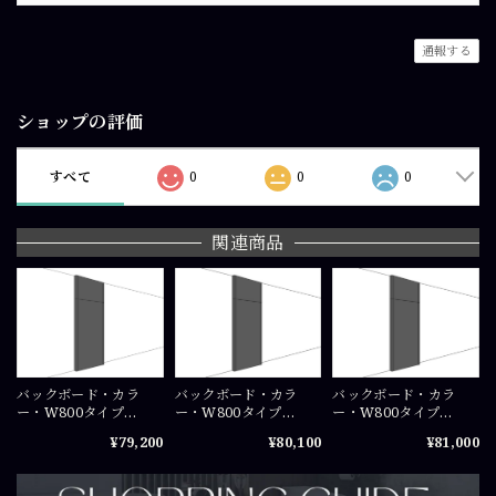
通報する
ショップの評価
すべて
0
0
0
関連商品
バックボード・カラ
バックボード・カラ
バックボード・カラ
ー・W800タイプ
ー・W800タイプ
ー・W800タイプ
（W800+W42）
（W800+W42）
（W800+W42）
¥79,200
¥80,100
¥81,000
×H2300（mm）COS-
×H2350（mm）COS-
×H2400（mm）COS-
PA0823
PA08235
PA0824