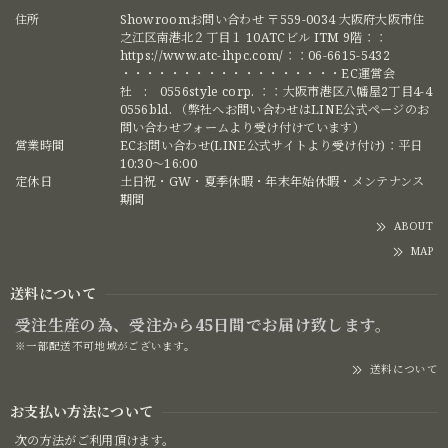
住所
Showroomお問い合わせ 〒559-0034 大阪府大阪市住
之江区南港北２丁目１ 10ATCビル ITM 9階：：
https://www.atc-ihpc.com/：：06-6615-5432
・・・・・・・・・・・・・・・・・・EC運営会
社 : 0556style corp. ：：大阪市港区八幡屋2丁目4-4
0556bld. （弊社へお問い合わせはLINE公式ページのお
問い合わせフォームより受け付けています）
営業時間
ECお問い合わせ(LINE公式サイトより受け付け)：平日
10:30〜16:00
定休日
土日祝・GW・夏季休暇・年末年始休暇・メンテナンス
期間
ABOUT
MAP
送料について
受注生産の為、受注から45日間でお届け致します。
※一部配送不可地域がございます。
送料について
お支払い方法について
次の方法がご利用頂けます。