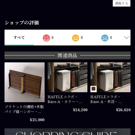
通報する
ショップの評価
すべて
0
0
0
関連商品
HAFELEコラボ・
HAFELEコラボ・
Base-A・カラー・
Base-A・木目・
W700×H220×D500（
W700×H220×D500（
ブラケット付棚板+木製
¥24,200
¥26,620
mm）
mm）
パイプ縦ハンガー・木
目・W700タイプ（ク
¥25,000
ローゼット収納用パー
ツ）
W700×D400（mm）