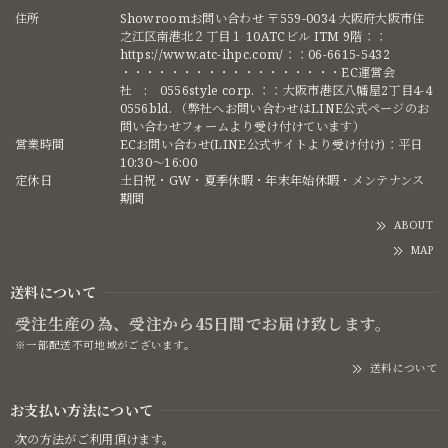
住所
Showroomお問い合わせ 〒559-0034 大阪府大阪市住
之江区南港北２丁目１ 10ATCビル ITM 9階：：
https://www.atc-ihpc.com/：：06-6615-5432
・・・・・・・・・・・・・・・・・・EC運営会
社 : 0556style corp. ：：大阪市港区八幡屋2丁目4-4
0556bld. （弊社へお問い合わせはLINE公式ページのお
問い合わせフォームより受け付けています）
営業時間
ECお問い合わせ(LINE公式サイトより受け付け)：平日
10:30〜16:00
定休日
土日祝・GW・夏季休暇・年末年始休暇・メンテナンス
期間
ABOUT
MAP
送料について
受注生産の為、受注から45日間でお届け致します。
※一部配送不可地域がございます。
送料について
お支払い方法について
次の方法がご利用頂けます。