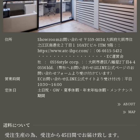
住所
Showroomお問い合わせ 〒559-0034 大阪府大阪市住
之江区南港北２丁目１ 10ATCビル ITM 9階：：
https://www.atc-ihpc.com/：：06-6615-5432
・・・・・・・・・・・・・・・・・・EC運営会
社 : 0556style corp. ：：大阪市港区八幡屋2丁目4-4
0556bld. （弊社へお問い合わせはLINE公式ページのお
問い合わせフォームより受け付けています）
営業時間
ECお問い合わせ(LINE公式サイトより受け付け)：平日
10:30〜16:00
定休日
土日祝・GW・夏季休暇・年末年始休暇・メンテナンス
期間
ABOUT
MAP
送料について
受注生産の為、受注から45日間でお届け致します。