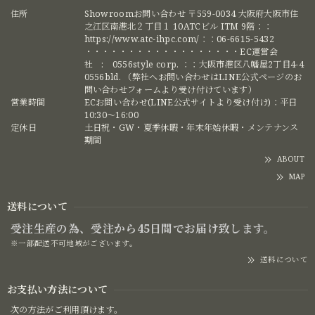
住所
Showroomお問い合わせ 〒559-0034 大阪府大阪市住
之江区南港北２丁目１ 10ATCビル ITM 9階：：
https://www.atc-ihpc.com/：：06-6615-5432
・・・・・・・・・・・・・・・・・・EC運営会
社 : 0556style corp. ：：大阪市港区八幡屋2丁目4-4
0556bld. （弊社へお問い合わせはLINE公式ページのお
問い合わせフォームより受け付けています）
営業時間
ECお問い合わせ(LINE公式サイトより受け付け)：平日
10:30〜16:00
定休日
土日祝・GW・夏季休暇・年末年始休暇・メンテナンス
期間
ABOUT
MAP
送料について
受注生産の為、受注から45日間でお届け致します。
※一部配送不可地域がございます。
送料について
お支払い方法について
次の方法がご利用頂けます。