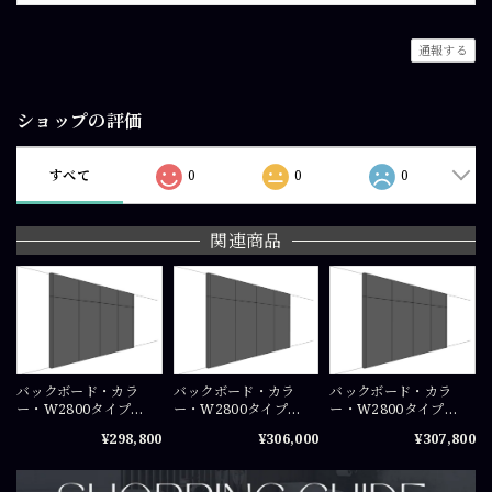
通報する
ショップの評価
すべて
0
0
0
関連商品
バックボード・カラ
バックボード・カラ
バックボード・カラ
ー・W2800タイプ
ー・W2800タイプ
ー・W2800タイプ
（W700×4+W42）
（W700×4+W42）
（W700×4+W42）
¥298,800
¥306,000
¥307,800
×H2300（mm）COS-
×H2400（mm）COS-
×H2450（mm）COS-
PA0723×4
PA0724×4
PA07245×4