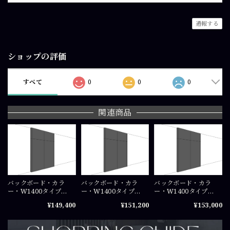
通報する
ショップの評価
すべて
0
0
0
関連商品
バックボード・カラ
バックボード・カラ
バックボード・カラ
ー・W1400タイプ
ー・W1400タイプ
ー・W1400タイプ
（W700×2+W42）
（W700×2+W42）
（W700×2+W42）
¥149,400
¥151,200
¥153,000
×H2300（mm）COS-
×H2350（mm）COS-
×H2400（mm）COS-
PA0723×2
PA07235×2
PA0724×2