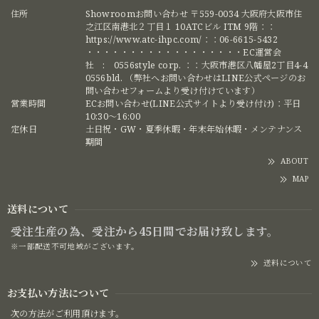
住所
Showroomお問い合わせ 〒559-0034 大阪府大阪市住
之江区南港北２丁目１ 10ATCビル ITM 9階：：
https://www.atc-ihpc.com/：：06-6615-5432
・・・・・・・・・・・・・・・・・・EC運営会
社 : 0556style corp. ：：大阪市港区八幡屋2丁目4-4
0556bld. （弊社へお問い合わせはLINE公式ページのお
問い合わせフォームより受け付けています）
営業時間
ECお問い合わせ(LINE公式サイトより受け付け)：平日
10:30〜16:00
定休日
土日祝・GW・夏季休暇・年末年始休暇・メンテナンス
期間
ABOUT
MAP
送料について
受注生産の為、受注から45日間でお届け致します。
※一部配送不可地域がございます。
送料について
お支払い方法について
次の方法がご利用頂けます。