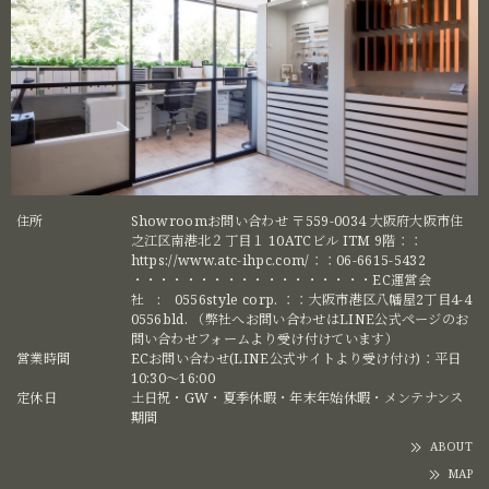
住所
Showroomお問い合わせ 〒559-0034 大阪府大阪市住
之江区南港北２丁目１ 10ATCビル ITM 9階：：
https://www.atc-ihpc.com/：：06-6615-5432
・・・・・・・・・・・・・・・・・・EC運営会
社 : 0556style corp. ：：大阪市港区八幡屋2丁目4-4
0556bld. （弊社へお問い合わせはLINE公式ページのお
問い合わせフォームより受け付けています）
営業時間
ECお問い合わせ(LINE公式サイトより受け付け)：平日
10:30〜16:00
定休日
土日祝・GW・夏季休暇・年末年始休暇・メンテナンス
期間
ABOUT
MAP