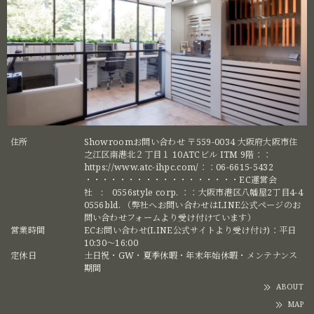
住所
Showroomお問い合わせ 〒559-0034 大阪府大阪市住
之江区南港北２丁目１ 10ATCビル ITM 9階：：
https://www.atc-ihpc.com/：：06-6615-5432
・・・・・・・・・・・・・・・・・・EC運営会
社 : 0556style corp. ：：大阪市港区八幡屋2丁目4-4
0556bld. （弊社へお問い合わせはLINE公式ページのお
問い合わせフォームより受け付けています）
営業時間
ECお問い合わせ(LINE公式サイトより受け付け)：平日
10:30〜16:00
定休日
土日祝・GW・夏季休暇・年末年始休暇・メンテナンス
期間
ABOUT
MAP