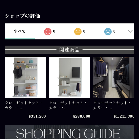
ショップの評価
すべて
0
0
0
関連商品
クローゼットセット・
クローゼットセット・
クローゼットセット・
カラー・
カラー・
カラー・
W1400×H2400（mm
W1400×H2400（mm
W2100×H2400 /
¥331,200
¥288,000
¥1,241,300
）COS-
）COS-
W2800×H2400（mm
WICSET030724
WICSET010724
）COS-
WICSET040724