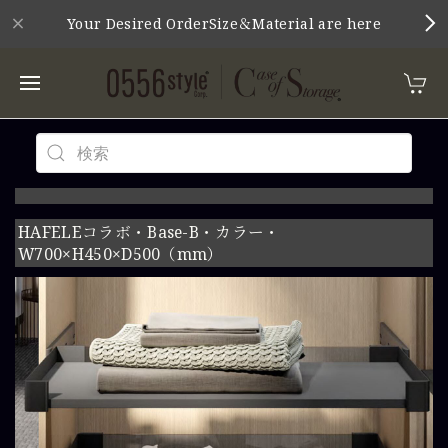
Your Desired OrderSize＆Material are here
HAFELEコラボ・Base-B・カラー・
W700×H450×D500（mm）