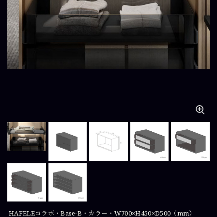
HAFELEコラボ・Base-B・カラー・W700×H450×D500（mm）