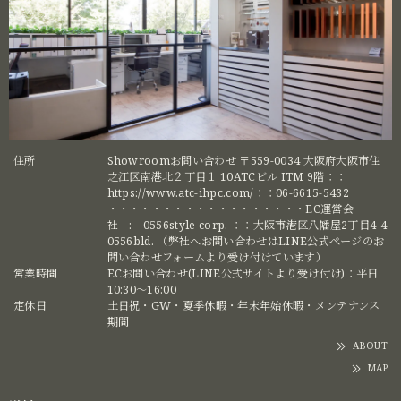
住所
Showroomお問い合わせ 〒559-0034 大阪府大阪市住
之江区南港北２丁目１ 10ATCビル ITM 9階：：
https://www.atc-ihpc.com/：：06-6615-5432
・・・・・・・・・・・・・・・・・・EC運営会
社 : 0556style corp. ：：大阪市港区八幡屋2丁目4-4
0556bld. （弊社へお問い合わせはLINE公式ページのお
問い合わせフォームより受け付けています）
営業時間
ECお問い合わせ(LINE公式サイトより受け付け)：平日
10:30〜16:00
定休日
土日祝・GW・夏季休暇・年末年始休暇・メンテナンス
期間
ABOUT
MAP