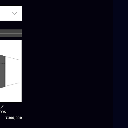
イプ
OS-
¥306,000