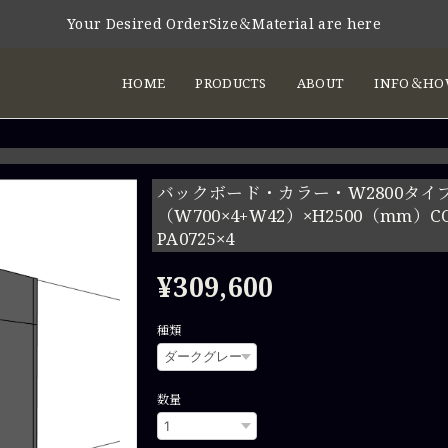
Your Desired OrderSize＆Material are here
HOME
PRODUCTS
ABOUT
INFO＆HOW
バックボード・カラー・W2800タイ
（W700×4+W42）×H2500（mm）CO
PA0725×4
¥309,600
種類
数量