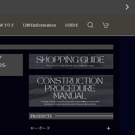
 TO Z
LINEinformation
GUIDE
プ
S-
PRODUCTS
ローボード