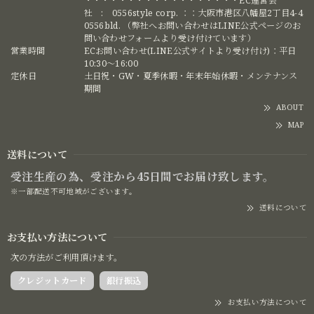
・・・・・・・・・・・・・・・・・・EC運営会
社 : 0556style corp. ：：大阪市港区八幡屋2丁目4-4
0556bld. （弊社へお問い合わせはLINE公式ページのお
問い合わせフォームより受け付けています）
営業時間
ECお問い合わせ(LINE公式サイトより受け付け)：平日
10:30〜16:00
定休日
土日祝・GW・夏季休暇・年末年始休暇・メンテナンス
期間
ABOUT
MAP
送料について
受注生産の為、受注から45日間でお届け致します。
※一部配送不可地域がございます。
送料について
お支払い方法について
次の方法がご利用頂けます。
クレジットカード
銀行振込
お支払い方法について