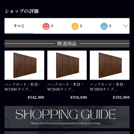
ショップの評価
すべて
0
0
0
関連商品
バックボード・木目・
バックボード・木目・
バックボード・木目・
W2800タイプ
W2800タイプ
W2800タイプ
（W700×4+W48）
（W700×4+W48）
（W700×4+W48）
¥342,000
¥336,000
¥332,000
×H2450（mm）COS-
×H2350（mm）COS-
×H2300（mm）COS-
PA07245X4
PA07235X4
PA0723X4