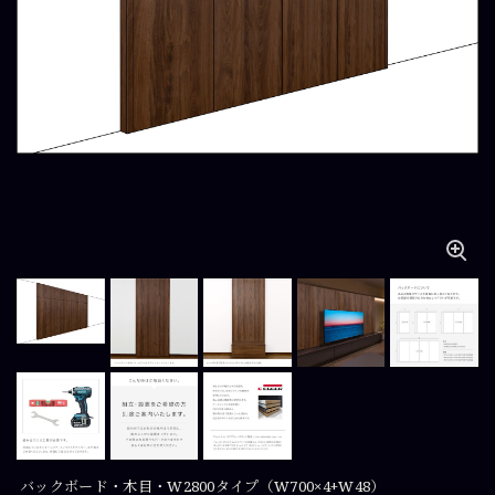
バックボード・木目・W2800タイプ（W700×4+W48）