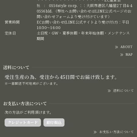
・・・・・・・・・・・・・・・・・・EC運営会
社 : 0556style corp. ：：大阪市港区八幡屋2丁目4-4
0556bld. （弊社へお問い合わせはLINE公式ページのお
問い合わせフォームより受け付けています）
営業時間
ECお問い合わせ(LINE公式サイトより受け付け)：平日
10:30〜16:00
定休日
土日祝・GW・夏季休暇・年末年始休暇・メンテナンス
期間
ABOUT
MAP
送料について
受注生産の為、受注から45日間でお届け致します。
※一部配送不可地域がございます。
送料について
お支払い方法について
次の方法がご利用頂けます。
クレジットカード
銀行振込
お支払い方法について