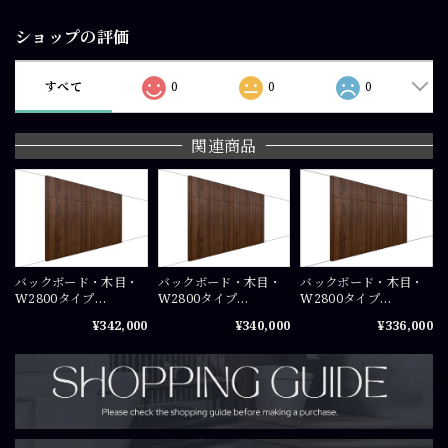
ショップの評価
すべて
0
0
0
関連商品
バックボード・木目・
バックボード・木目・
バックボード・木目・
W2800タイプ
W2800タイプ
W2800タイプ
（W700×4+W48）
（W700×4+W48）
（W700×4+W48）
¥342,000
¥340,000
¥336,000
×H2450（mm）COS-
×H2400（mm）COS-
×H2350（mm）COS-
PA07245X4
PA0724X4
PA07235X4