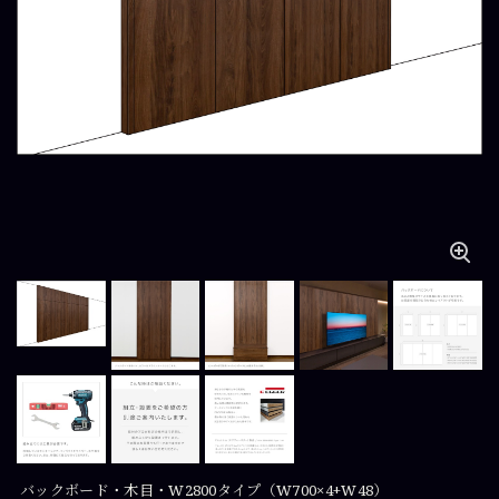
バックボード・木目・W2800タイプ（W700×4+W48）